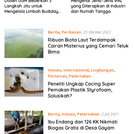
Dosen UGM Beberkan 3
Mengenal Jenis-Jenis IPAL
Langkah Jitu untuk
yang Diterapkan di Industri
Mengelola Limbah Budidaya
dan Rumah Tangga
Ikan
Berita
,
Perikanan
25 Oktober 2022
Ribuan Biota Laut Terdampak
Cairan Misterius yang Cemari Teluk
Bima
Inovasi
,
Internasional
,
Lingkungan
,
Pertanian
,
Peternakan
10 Agustus 2022
Peneliti Ungkap Cacing Super
Pemakan Plastik Styrofoam,
Solusikah?
Berita
,
Inovasi
,
Peternakan
2 Juli 2021
Ibu Endang dan 126 KK Nikmati
Biogas Gratis di Desa Gayam