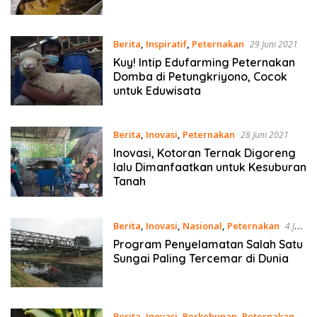
Berita
,
Inspiratif
,
Peternakan
29 Juni 2021
Kuy! Intip Edufarming Peternakan
Domba di Petungkriyono, Cocok
untuk Eduwisata
Berita
,
Inovasi
,
Peternakan
28 Juni 2021
Inovasi, Kotoran Ternak Digoreng
lalu Dimanfaatkan untuk Kesuburan
Tanah
Berita
,
Inovasi
,
Nasional
,
Peternakan
4 Juni
2021
Program Penyelamatan Salah Satu
Sungai Paling Tercemar di Dunia
Berita
,
Inovasi
,
Perkebunan
,
Peternakan
3