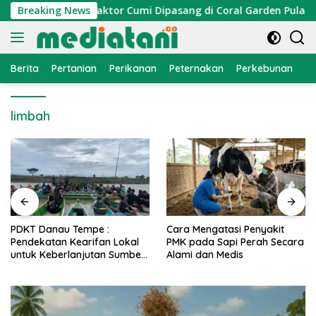
Langsung
 Nelayan, Atraktor Cumi Dipasang di Coral Garden Pulau Barr
Breaking News
ke
konten
Berita
Pertanian
Perikanan
Peternakan
Perkebunan
L
limbah
PDKT Danau Tempe :
Cara Mengatasi Penyakit
Pendekatan Kearifan Lokal
PMK pada Sapi Perah Secara
untuk Keberlanjutan Sumber
Alami dan Medis
Daya Ikan