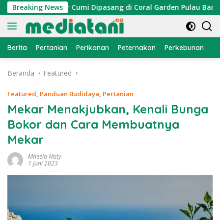
Langsung
n, Atraktor Cumi Dipasang di Coral Garden Pulau Barrang Cad
Breaking News
ke
konten
Berita
Pertanian
Perikanan
Peternakan
Perkebunan
L
Beranda
Featured
Featured
,
Panduan Budidaya
,
Pertanian
Mekar Menakjubkan, Kenali Bunga
Bokor dan Cara Membuatnya
Mekar
Mheela Nisty
1 Juni 2023