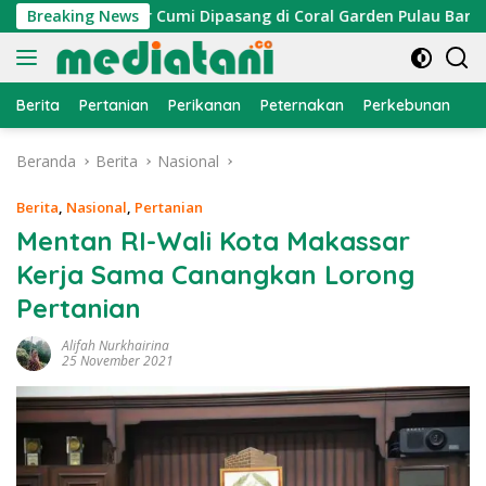
Langsung
n, Atraktor Cumi Dipasang di Coral Garden Pulau Barrang Cadd
Breaking News
ke
konten
Berita
Pertanian
Perikanan
Peternakan
Perkebunan
L
Beranda
Berita
Nasional
Berita
,
Nasional
,
Pertanian
Mentan RI-Wali Kota Makassar
Kerja Sama Canangkan Lorong
Pertanian
Alifah Nurkhairina
25 November 2021