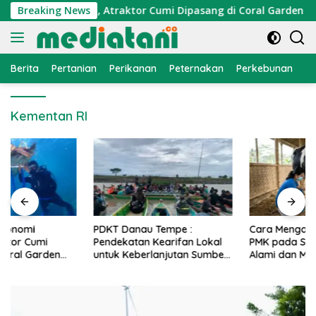
Langsung
konomi Nelayan, Atraktor Cumi Dipasang di Coral Garden Pula
Breaking News
ke
konten
Berita
Pertanian
Perikanan
Peternakan
Perkebunan
L
Kementan RI
PDKT Danau Tempe :
Cara Mengatasi Penyakit
Pendekatan Kearifan Lokal
PMK pada Sapi Perah Secara
untuk Keberlanjutan Sumber
Alami dan Medis
Daya Ikan