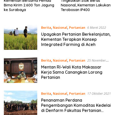
Kementan Bersama Pemda
Tingkatkan Stok Beras
Bima Kirim 2.600 Ton Jagung
Nasional, Kementan Lakukan
ke Surabaya
Terobosan IP400
Berita
,
Nasional
,
Pertanian
6 Maret 2022
Upayakan Pertanian Berkelanjutan,
Kementan Terapkan Konsep
Integrated Farming di Aceh
Berita
,
Nasional
,
Pertanian
25 November
2021
Mentan RI-Wali Kota Makassar
Kerja Sama Canangkan Lorong
Pertanian
Berita
,
Nasional
,
Pertanian
17 Oktober 2021
Penanaman Perdana
Pengembangan Komoditas Kedelai
di Denfarm Fakultas Pertanian