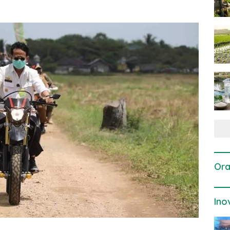
Ora
Ino