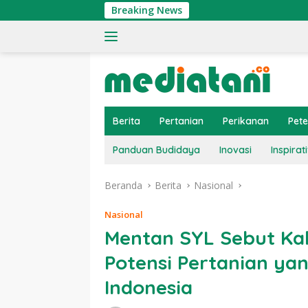
Langsung
Breaking News
Tingk
ke
konten
Berita
Pertanian
Perikanan
Pet
Panduan Budidaya
Inovasi
Inspirati
Beranda
Berita
Nasional
Nasional
Mentan SYL Sebut Ka
Potensi Pertanian ya
Indonesia