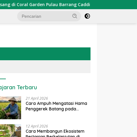
n Pulau Barrang Caddi
PDKT Danau Tempe : Pendekatan
ajaran Terbaru
21 April 2026
Cara Ampuh Mengatasi Hama
Penggerek Batang pada
Tanaman Padi Secara Alami
dan Kimia
12 April 2026
Cara Membangun Ekosistem
Pertanian Berkelanjutan di