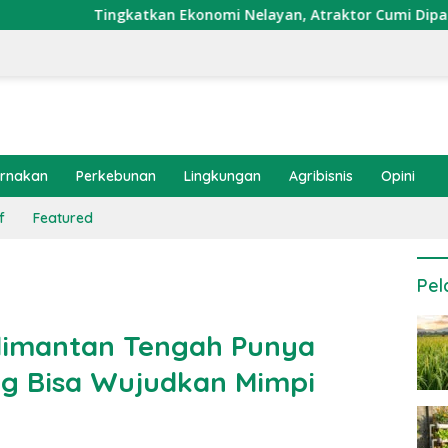
atkan Ekonomi Nelayan, Atraktor Cumi Dipasang di Coral Garde
ernakan
Perkebunan
Lingkungan
Agribisnis
Opini
f
Featured
Pel
limantan Tengah Punya
ng Bisa Wujudkan Mimpi