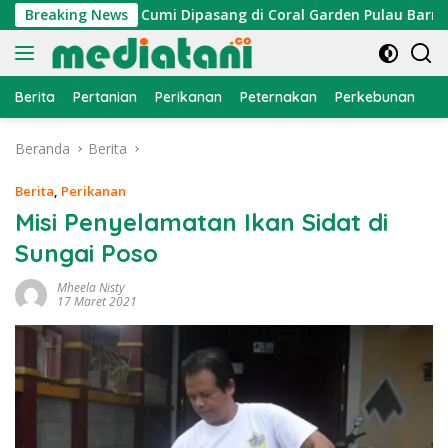
Langsung
, Atraktor Cumi Dipasang di Coral Garden Pulau Barrang Caddi
Breaking News
ke
konten
Berita
Pertanian
Perikanan
Peternakan
Perkebunan
L
Beranda
Berita
Berita
,
Perikanan
Misi Penyelamatan Ikan Sidat di
Sungai Poso
Mheela Nisty
17 Maret 2021