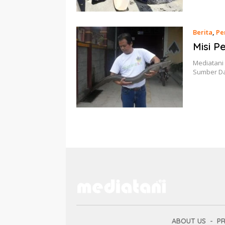
Berita
,
Pe
Misi P
Mediatani 
Sumber Da
ABOUT US
PR