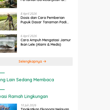
rapan IoT dalam
Ekonomi Sumber Daya Lahan:
P
Lahan Sempit
nian Modern di Indonesia
Cara Menghitung Valuasi
I
Ekologis Lahan Pertanian
a
8 April 2026
Dosis dan Cara Pemberian
Pupuk Dasar Tanaman Padi
yang Tepat
6 April 2026
Cara Ampuh Mengatasi Jamur
Ikan Lele (Alami & Medis)
Selengkapnya
ng Lain Sedang Membaca
vasi Ramah Lingkungan
10 Juli 2026
Tingkatkan Ekonomi Nelayan,