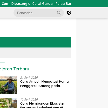
pasang di Coral Garden Pulau Barrang Caddi
PDKT Dan
ajaran Terbaru
21 April 2026
Cara Ampuh Mengatasi Hama
Penggerek Batang pada
Tanaman Padi Secara Alami
dan Kimia
12 April 2026
Cara Membangun Ekosistem
Pertanian Berkelanjutan di