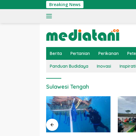
Langsung
Breaking News
ke
konten
Berita
Pertanian
Perikanan
Pet
Panduan Budidaya
Inovasi
Inspirati
Sulawesi Tengah