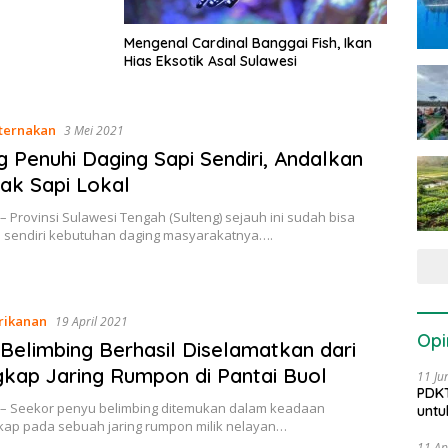
Mengenal Cardinal Banggai Fish, Ikan
Hias Eksotik Asal Sulawesi
ternakan
3 Mei 2021
g Penuhi Daging Sapi Sendiri, Andalkan
ak Sapi Lokal
– Provinsi Sulawesi Tengah (Sulteng) sejauh ini sudah bisa
sendiri kebutuhan daging masyarakatnya….
rikanan
19 April 2021
Opi
Belimbing Berhasil Diselamatkan dari
kap Jaring Rumpon di Pantai Buol
11 Ju
PDKT
 – Seekor penyu belimbing ditemukan dalam keadaan
untu
kap pada sebuah jaring rumpon milik nelayan…
11 Ap