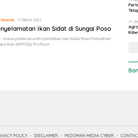
Pert
Teta
rikanan
17 Maret 2021
31 D
Agro
enyelamatan Ikan Sidat di Sungai Poso
Kaw
– Ketua pelaksana tim penelitian dari Balai Riset Pemulihan
ya Ikan (BRPSDI), Profesor…
Ban
IVACY POLICY
DISCLAIMER
PEDOMAN MEDIA CYBER
CONTAC