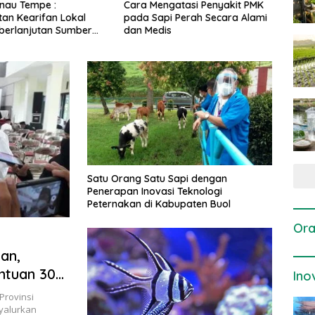
gatasi Penyakit PMK
Dosis dan Cara Pemupukan
Pene
i Perah Secara Alami
Tanaman Padi pada Fase
Perta
is
Vegetatif Aktif yang Tepat
Satu Orang Satu Sapi dengan
Penerapan Inovasi Teknologi
Peternakan di Kabupaten Buol
Ora
an,
ntuan 300
Ino
Provinsi
yalurkan