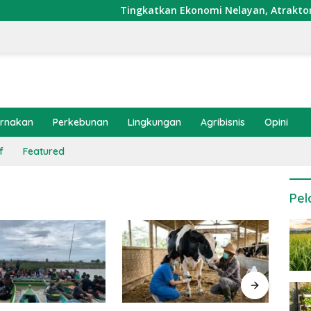
Tingkatkan Ekonomi Nelayan, Atraktor Cumi Di
ernakan
Perkebunan
Lingkungan
Agribisnis
Opini
f
Featured
Pel