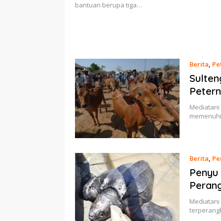
bantuan berupa tiga…
Berita
,
Pe
Sulten
Petern
Mediatani 
memenuhi 
Berita
,
Pe
Penyu 
Perang
Mediatani
terperang