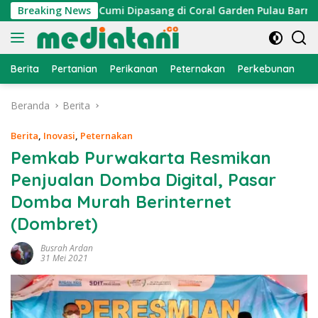
Langsung
, Atraktor Cumi Dipasang di Coral Garden Pulau Barrang Caddi
Breaking News
ke
konten
Berita
Pertanian
Perikanan
Peternakan
Perkebunan
L
Beranda
Berita
Berita
,
Inovasi
,
Peternakan
Pemkab Purwakarta Resmikan
Penjualan Domba Digital, Pasar
Domba Murah Berinternet
(Dombret)
Busrah Ardan
31 Mei 2021