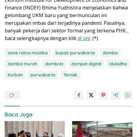
Ekonom Institute for Development of Economics and
Finance (INDEF) Bhima Yudhistira menjelaskan bahwa
gelombang UKM baru yang bermunculan ini
merupakan imbas dari terjadinya pandemi. Pasalnya,
banyak pekerja dari sektor formal yang terkena PHK…
baca selengkapnya dengan klik
di sini
. (*)
anne ratna mustika
bupati purwakarta
domba
domba murah
dombret
dompet digital
iduladha
Kurban
purwakarta
Ternak
Baca Juga