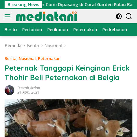
Langsung
n, Atraktor Cumi Dipasang di Coral Garden Pulau Barrang Cadd
Breaking News
ke
konten
Berita
Pertanian
Perikanan
Peternakan
Perkebunan
L
Beranda
Berita
Nasional
Berita
,
Nasional
,
Peternakan
Peternak Tanggapi Keinginan Erick
Thohir Beli Peternakan di Belgia
Busrah Ardan
21 April 2021