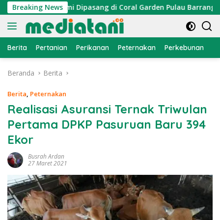
Langsung
raktor Cumi Dipasang di Coral Garden Pulau Barrang Caddi
Breaking News
ke
konten
Berita
Pertanian
Perikanan
Peternakan
Perkebunan
L
Beranda
Berita
Berita
,
Peternakan
Realisasi Asuransi Ternak Triwulan
Pertama DPKP Pasuruan Baru 394
Ekor
Busrah Ardan
27 Maret 2021