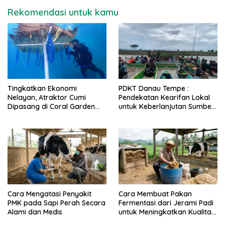
Rekomendasi untuk kamu
Tingkatkan Ekonomi
PDKT Danau Tempe :
Nelayan, Atraktor Cumi
Pendekatan Kearifan Lokal
Dipasang di Coral Garden
untuk Keberlanjutan Sumber
Pulau Barrang Caddi
Daya Ikan
Cara Mengatasi Penyakit
Cara Membuat Pakan
PMK pada Sapi Perah Secara
Fermentasi dari Jerami Padi
Alami dan Medis
untuk Meningkatkan Kualitas
Sapi Perah