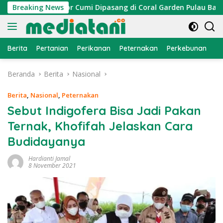
Langsung
n, Atraktor Cumi Dipasang di Coral Garden Pulau Barrang Cad
Breaking News
ke
konten
Berita
Pertanian
Perikanan
Peternakan
Perkebunan
L
Beranda
Berita
Nasional
Berita
,
Nasional
,
Peternakan
Sebut Indigofera Bisa Jadi Pakan
Ternak, Khofifah Jelaskan Cara
Budidayanya
Hardianti Jamal
8 November 2021