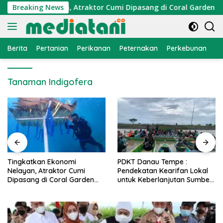
Langsung
konomi Nelayan, Atraktor Cumi Dipasang di Coral Garden Pula
Breaking News
ke
konten
Berita
Pertanian
Perikanan
Peternakan
Perkebunan
L
Tanaman Indigofera
PDKT Danau Tempe :
Cara Mengatasi Penyakit
Pendekatan Kearifan Lokal
PMK pada Sapi Perah Secar
untuk Keberlanjutan Sumber
Alami dan Medis
Daya Ikan