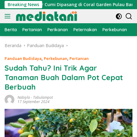
Langsung
n, Atraktor Cumi Dipasang di Coral Garden Pulau Barrang Cadd
Breaking News
ke
konten
Berita
Pertanian
Perikanan
Peternakan
Perkebunan
L
Beranda
Panduan Budidaya
Panduan Budidaya
,
Perkebunan
,
Pertanian
Sudah Tahu? Ini Trik Agar
Tanaman Buah Dalam Pot Cepat
Berbuah
Nabiyla
-
Tabulampot
17 September 2024