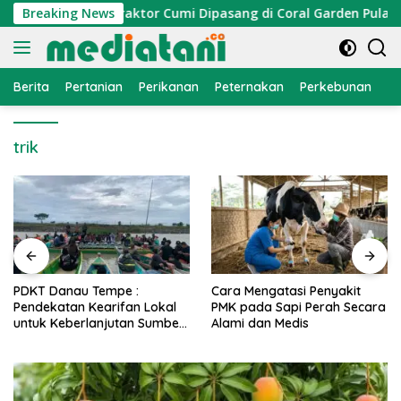
Langsung
 Nelayan, Atraktor Cumi Dipasang di Coral Garden Pulau Barr
Breaking News
ke
konten
Berita
Pertanian
Perikanan
Peternakan
Perkebunan
L
trik
PDKT Danau Tempe :
Cara Mengatasi Penyakit
Pendekatan Kearifan Lokal
PMK pada Sapi Perah Secara
untuk Keberlanjutan Sumber
Alami dan Medis
Daya Ikan