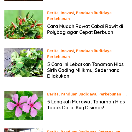
Berita
,
Inovasi
,
Panduan Budidaya
,
Perkebunan
18 Juni 2024
Cara Mudah Rawat Cabai Rawit di
Polybag agar Cepat Berbuah
Berita
,
Inovasi
,
Panduan Budidaya
,
Perkebunan
16 April 2024
5 Cara Ini Lebatkan Tanaman Hias
Sirih Gading Milikmu, Sederhana
Dilakukan
Berita
,
Panduan Budidaya
,
Perkebunan
20
Desember 2023
5 Langkah Merawat Tanaman Hias
Tapak Dara, Kuy Disimak!
Berita
,
Panduan Budidaya
,
Peternakan
18