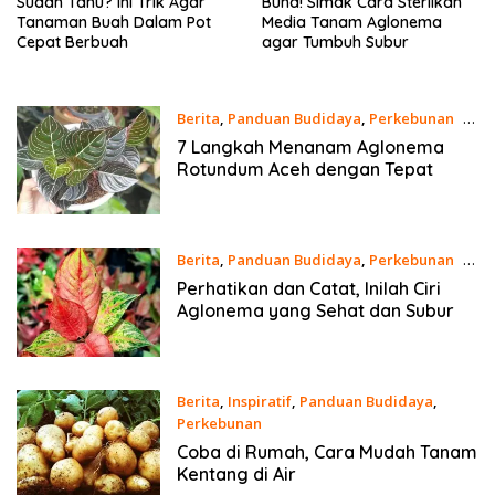
Sudah Tahu? Ini Trik Agar
Bund! Simak Cara Sterilkan
Tanaman Buah Dalam Pot
Media Tanam Aglonema
Cepat Berbuah
agar Tumbuh Subur
Berita
,
Panduan Budidaya
,
Perkebunan
22
Juni 2024
7 Langkah Menanam Aglonema
Rotundum Aceh dengan Tepat
Berita
,
Panduan Budidaya
,
Perkebunan
21
Juni 2024
Perhatikan dan Catat, Inilah Ciri
Aglonema yang Sehat dan Subur
Berita
,
Inspiratif
,
Panduan Budidaya
,
Perkebunan
20 Juni 2024
Coba di Rumah, Cara Mudah Tanam
Kentang di Air