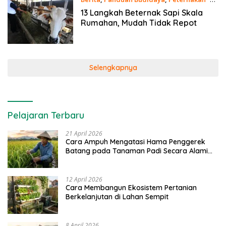
November 2023
13 Langkah Beternak Sapi Skala
Rumahan, Mudah Tidak Repot
Selengkapnya
Pelajaran Terbaru
21 April 2026
Cara Ampuh Mengatasi Hama Penggerek
Batang pada Tanaman Padi Secara Alami
dan Kimia
12 April 2026
Cara Membangun Ekosistem Pertanian
Berkelanjutan di Lahan Sempit
8 April 2026