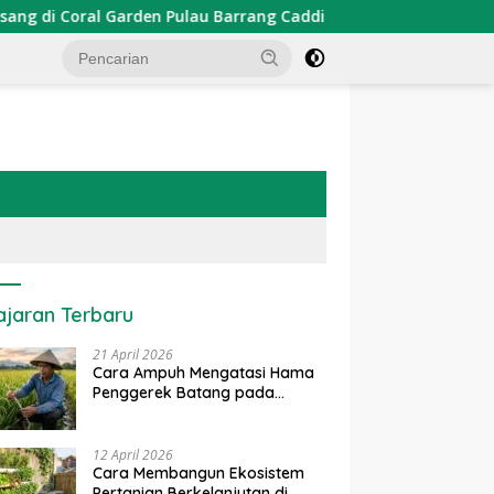
rden Pulau Barrang Caddi
PDKT Danau Tempe : Pendeka
ajaran Terbaru
21 April 2026
Cara Ampuh Mengatasi Hama
Penggerek Batang pada
Tanaman Padi Secara Alami
dan Kimia
12 April 2026
Cara Membangun Ekosistem
Pertanian Berkelanjutan di