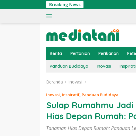
Langsung
Breaking News
Ti
ke
konten
Berita
Pertanian
Perikanan
Pet
Panduan Budidaya
Inovasi
Inspirati
Beranda
Inovasi
Inovasi
,
Inspiratif
,
Panduan Budidaya
Sulap Rumahmu Jadi 
Hias Depan Rumah: P
Tanaman Hias Depan Rumah: Panduan Le