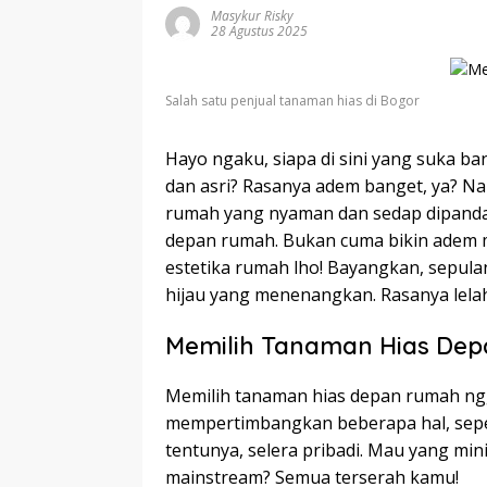
Masykur Risky
28 Agustus 2025
Salah satu penjual tanaman hias di Bogor
Hayo ngaku, siapa di sini yang suka b
dan asri? Rasanya adem banget, ya? Na
rumah yang nyaman dan sedap dipand
depan rumah. Bukan cuma bikin adem m
estetika rumah lho! Bayangkan, sepu
hijau yang menenangkan. Rasanya lelah
Memilih Tanaman Hias De
Memilih tanaman hias depan rumah ng
mempertimbangkan beberapa hal, sepert
tentunya, selera pribadi. Mau yang mini
mainstream? Semua terserah kamu!