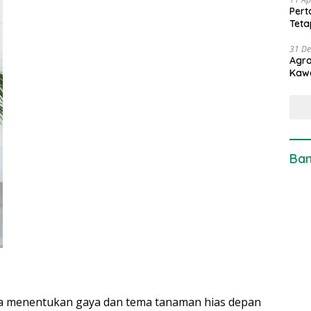
Pert
Teta
31 D
Agro
Kaw
Ban
isa menentukan gaya dan tema tanaman hias depan