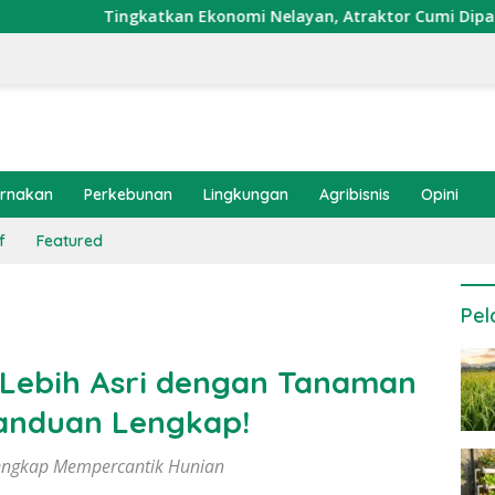
ngkatkan Ekonomi Nelayan, Atraktor Cumi Dipasang di Coral Ga
ernakan
Perkebunan
Lingkungan
Agribisnis
Opini
f
Featured
Pel
Lebih Asri dengan Tanaman
anduan Lengkap!
ngkap Mempercantik Hunian