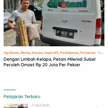
Agribisnis
,
Berita
,
Inovasi
,
Inspiratif
,
Perkebunan
,
Pertanian
16
Maret 2021
Dengan Limbah Kelapa, Petani Milenial Sulsel
Peroleh Omzet Rp 20 Juta Per Pekan
Pelajaran Terbaru
21 April 2026