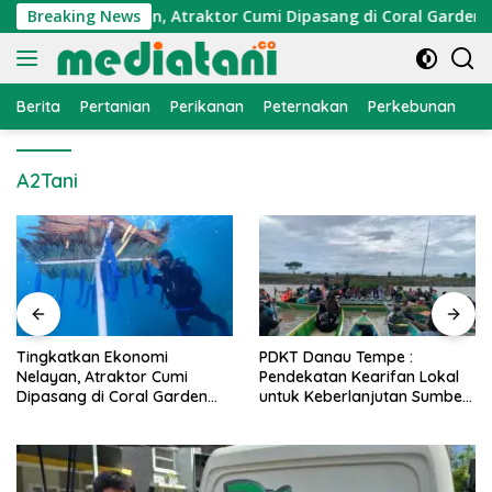
Langsung
Ekonomi Nelayan, Atraktor Cumi Dipasang di Coral Garden Pul
Breaking News
ke
konten
Berita
Pertanian
Perikanan
Peternakan
Perkebunan
L
A2Tani
PDKT Danau Tempe :
Cara Mengatasi Penyakit
Pendekatan Kearifan Lokal
PMK pada Sapi Perah Secara
untuk Keberlanjutan Sumber
Alami dan Medis
Daya Ikan