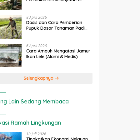
rapan IoT dalam
Ekonomi Sumber Daya Lahan:
P
Lahan Sempit
nian Modern di Indonesia
Cara Menghitung Valuasi
I
Ekologis Lahan Pertanian
a
8 April 2026
Dosis dan Cara Pemberian
Pupuk Dasar Tanaman Padi
yang Tepat
6 April 2026
Cara Ampuh Mengatasi Jamur
Ikan Lele (Alami & Medis)
Selengkapnya
ng Lain Sedang Membaca
vasi Ramah Lingkungan
10 Juli 2026
Tingkatkan Ekonomi Nelayan,