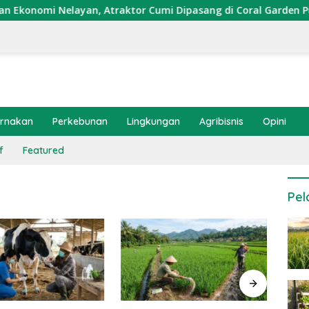
omi Nelayan, Atraktor Cumi Dipasang di Coral Garden Pulau B
ernakan
Perkebunan
Lingkungan
Agribisnis
Opini
f
Featured
Pel