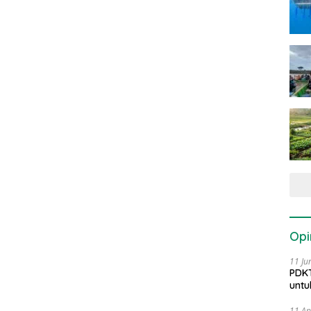
Opi
11 Ju
PDKT
untu
11 Ap