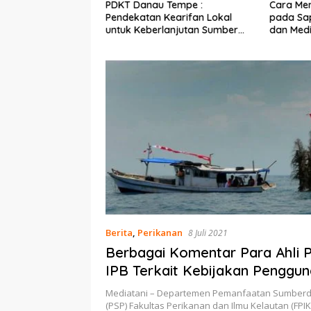
Ekonomi Nelayan,
PDKT Danau Tempe :
Cara Men
mi Dipasang di
Pendekatan Kearifan Lokal
pada Sap
n Pulau Barrang
untuk Keberlanjutan Sumber
dan Med
Daya Ikan
Berita
,
Perikanan
8 Juli 2021
Berbagai Komentar Para Ahli 
IPB Terkait Kebijakan Penggu
Rumpon
Mediatani – Departemen Pemanfaatan Sumberd
(PSP) Fakultas Perikanan dan Ilmu Kelautan (FPIK