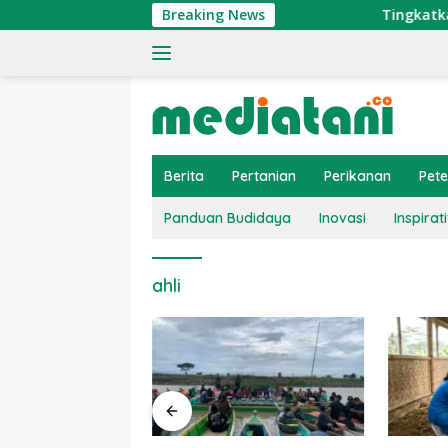
Langsung
Breaking News
Tingkatkan Ekon
ke
konten
Berita
Pertanian
Perikanan
Pet
Panduan Budidaya
Inovasi
Inspirati
ahli