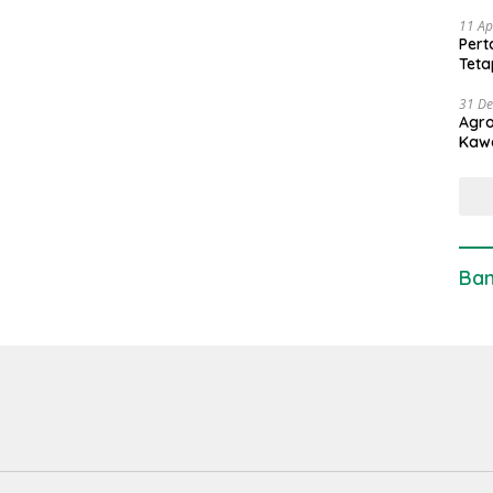
11 Ap
Pert
Teta
31 D
Agro
Kaw
Ban