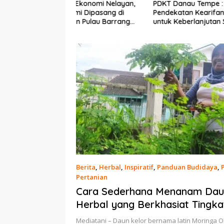
Ekonomi Nelayan,
PDKT Danau Tempe :
Cara Men
mi Dipasang di
Pendekatan Kearifan Lokal
pada Sap
n Pulau Barrang
untuk Keberlanjutan Sumber
dan Med
Daya Ikan
Berita
,
Herbal
,
Inspiratif
,
Panduan Budidaya
,
Pertanian
9 Maret 2023
Cara Sederhana Menanam Daun
Herbal yang Berkhasiat Tingk
Mediatani – Daun kelor bernama latin Moringa Ol