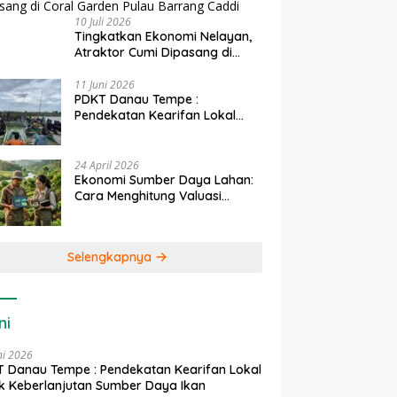
10 Juli 2026
Tingkatkan Ekonomi Nelayan,
Atraktor Cumi Dipasang di
Coral Garden Pulau Barrang
Caddi
11 Juni 2026
PDKT Danau Tempe :
Pendekatan Kearifan Lokal
untuk Keberlanjutan Sumber
Daya Ikan
24 April 2026
Ekonomi Sumber Daya Lahan:
Cara Menghitung Valuasi
Ekologis Lahan Pertanian
Selengkapnya
ni
ni 2026
 Danau Tempe : Pendekatan Kearifan Lokal
k Keberlanjutan Sumber Daya Ikan