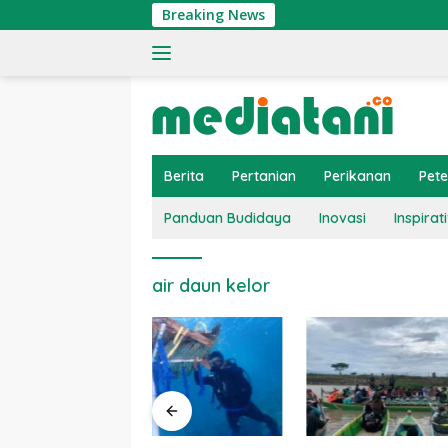
Langsung
Breaking News
ke
konten
Berita
Pertanian
Perikanan
Pet
Panduan Budidaya
Inovasi
Inspirati
air daun kelor