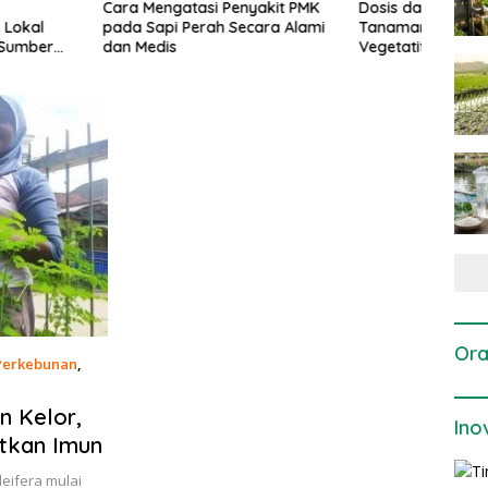
gatasi Penyakit PMK
Dosis dan Cara Pemupukan
Pene
i Perah Secara Alami
Tanaman Padi pada Fase
Perta
is
Vegetatif Aktif yang Tepat
Ora
Perkebunan
,
 Kelor,
Ino
atkan Imun
eifera mulai