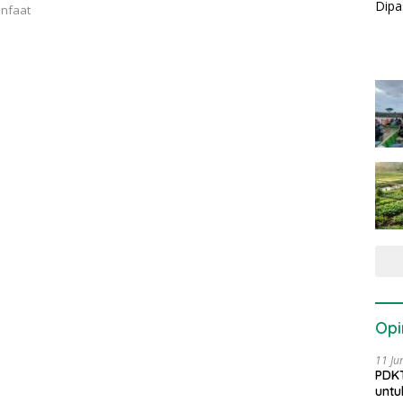
anfaat
Opi
11 Ju
PDKT
untu