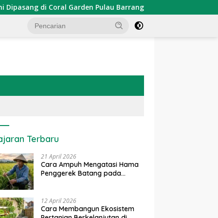
sang di Coral Garden Pulau Barrang Caddi
PDKT Danau 
ajaran Terbaru
21 April 2026
Cara Ampuh Mengatasi Hama
Penggerek Batang pada
Tanaman Padi Secara Alami
dan Kimia
12 April 2026
Cara Membangun Ekosistem
Pertanian Berkelanjutan di