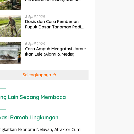
rapan IoT dalam
Ekonomi Sumber Daya Lahan:
P
Lahan Sempit
nian Modern di Indonesia
Cara Menghitung Valuasi
I
Ekologis Lahan Pertanian
a
8 April 2026
Dosis dan Cara Pemberian
Pupuk Dasar Tanaman Padi
yang Tepat
6 April 2026
Cara Ampuh Mengatasi Jamur
Ikan Lele (Alami & Medis)
Selengkapnya
ng Lain Sedang Membaca
vasi Ramah Lingkungan