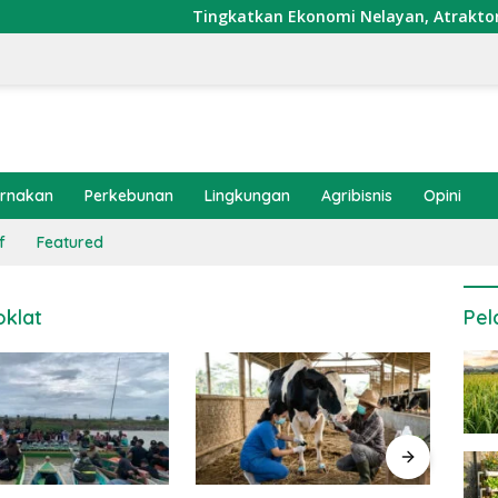
Tingkatkan Ekonomi Nelayan, Atraktor Cumi 
ernakan
Perkebunan
Lingkungan
Agribisnis
Opini
f
Featured
oklat
Pel