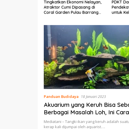
 Ekonomi Nelayan,
PDKT Danau Tempe :
Cara Me
mi Dipasang di
Pendekatan Kearifan Lokal
pada Sa
en Pulau Barrang
untuk Keberlanjutan Sumber
dan Med
Daya Ikan
Panduan Budidaya
18 Januari 2023
Akuarium yang Keruh Bisa Se
Berbagai Masalah Loh, Ini Cara
Mengatasinya
Mediatani – Tangki ikan yang keruh adalah sua
kerap kali dijumpai oleh aquarist….