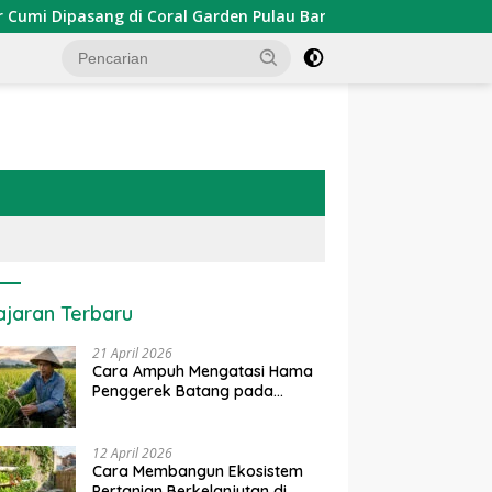
Dipasang di Coral Garden Pulau Barrang Caddi
PDKT Da
ajaran Terbaru
21 April 2026
Cara Ampuh Mengatasi Hama
Penggerek Batang pada
Tanaman Padi Secara Alami
dan Kimia
12 April 2026
Cara Membangun Ekosistem
Pertanian Berkelanjutan di