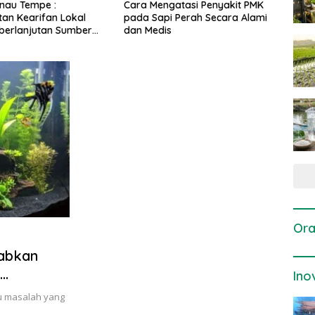
ngatasi Penyakit PMK
Dosis dan Cara Pemupukan
Pene
pi Perah Secara Alami
Tanaman Padi pada Fase
Pert
is
Vegetatif Aktif yang Tepat
Ora
babkan
Ino
tu masalah yang