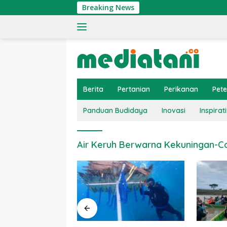
Langsung
Breaking News
ke
konten
Berita
Pertanian
Perikanan
Pet
Panduan Budidaya
Inovasi
Inspirati
Air Keruh Berwarna Kekuningan-C