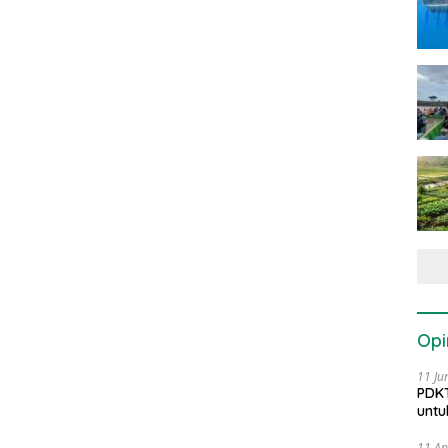
Opi
11 Ju
PDKT
untu
11 Ap