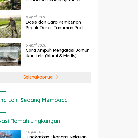
rapan IoT dalam
Ekonomi Sumber Daya Lahan:
P
Lahan Sempit
anian Modern di Indonesia
Cara Menghitung Valuasi
I
Ekologis Lahan Pertanian
a
8 April 2026
Dosis dan Cara Pemberian
Pupuk Dasar Tanaman Padi
yang Tepat
6 April 2026
Cara Ampuh Mengatasi Jamur
Ikan Lele (Alami & Medis)
Selengkapnya
ng Lain Sedang Membaca
vasi Ramah Lingkungan
10 Juli 2026
Tingkatkan Ekonomi Nelayan,