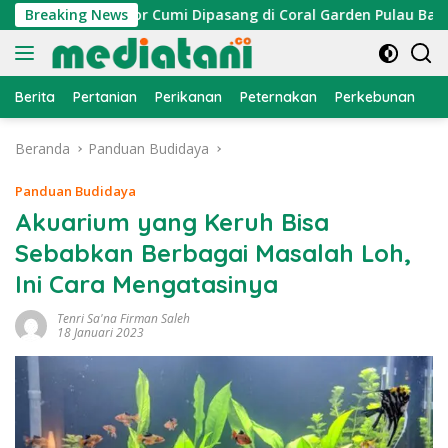
Langsung
ayan, Atraktor Cumi Dipasang di Coral Garden Pulau Barrang 
Breaking News
ke
konten
Berita
Pertanian
Perikanan
Peternakan
Perkebunan
L
Beranda
Panduan Budidaya
Panduan Budidaya
Akuarium yang Keruh Bisa
Sebabkan Berbagai Masalah Loh,
Ini Cara Mengatasinya
Tenri Sa'na Firman Saleh
18 Januari 2023