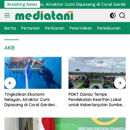
Langsung
Ekonomi Nelayan, Atraktor Cumi Dipasang di Coral Garden Pul
Breaking News
ke
konten
Berita
Pertanian
Perikanan
Peternakan
Perkebunan
L
AKB
PDKT Danau Tempe :
Cara Mengatasi Penyakit
Pendekatan Kearifan Lokal
PMK pada Sapi Perah Secara
untuk Keberlanjutan Sumber
Alami dan Medis
Daya Ikan