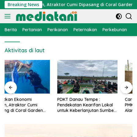
Langsung
Ekonomi Nelayan, Atraktor Cumi Dipasang di Coral Garden Pula
Breaking News
ke
konten
Berita
Pertanian
Perikanan
Peternakan
Perkebunan
L
Aktivitas di laut
PDKT Danau Tempe :
Cara Mengatasi Penyakit
Pendekatan Kearifan Lokal
PMK pada Sapi Perah Secara
untuk Keberlanjutan Sumber
Alami dan Medis
Daya Ikan