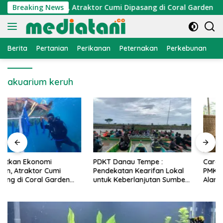
Langsung
konomi Nelayan, Atraktor Cumi Dipasang di Coral Garden Pulau
Breaking News
ke
konten
Berita
Pertanian
Perikanan
Peternakan
Perkebunan
L
akuarium keruh
PDKT Danau Tempe :
Cara Mengatasi Penyakit
Pendekatan Kearifan Lokal
PMK pada Sapi Perah Secara
untuk Keberlanjutan Sumber
Alami dan Medis
Daya Ikan