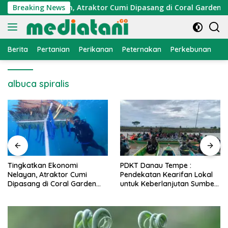
Langsung
Ekonomi Nelayan, Atraktor Cumi Dipasang di Coral Garden Pula
Breaking News
ke
konten
Berita
Pertanian
Perikanan
Peternakan
Perkebunan
L
albuca spiralis
PDKT Danau Tempe :
Cara Mengatasi Penyakit
Pendekatan Kearifan Lokal
PMK pada Sapi Perah Secar
untuk Keberlanjutan Sumber
Alami dan Medis
Daya Ikan