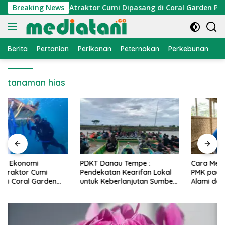
Langsung
nomi Nelayan, Atraktor Cumi Dipasang di Coral Garden Pulau 
Breaking News
ke
konten
Berita
Pertanian
Perikanan
Peternakan
Perkebunan
L
tanaman hias
PDKT Danau Tempe :
Cara Mengatasi Penyakit
Pendekatan Kearifan Lokal
PMK pada Sapi Perah Secara
untuk Keberlanjutan Sumber
Alami dan Medis
Daya Ikan