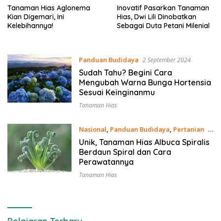
Tanaman Hias Aglonema
Inovatif Pasarkan Tanaman
Kian Digemari, Ini
Hias, Dwi Lili Dinobatkan
Kelebihannya!
Sebagai Duta Petani Milenial
Panduan Budidaya
2 September 2024
Sudah Tahu? Begini Cara
Mengubah Warna Bunga Hortensia
Sesuai Keinginanmu
Tanaman Hias
Nasional
,
Panduan Budidaya
,
Pertanian
3
Agustus 2024
Unik, Tanaman Hias Albuca Spiralis
Berdaun Spiral dan Cara
Perawatannya
Tanaman Hias