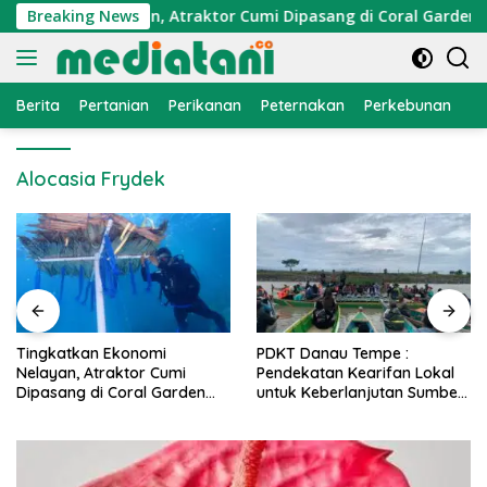
Langsung
Ekonomi Nelayan, Atraktor Cumi Dipasang di Coral Garden Pul
Breaking News
ke
konten
Berita
Pertanian
Perikanan
Peternakan
Perkebunan
L
Alocasia Frydek
PDKT Danau Tempe :
Cara Mengatasi Penyakit
Pendekatan Kearifan Lokal
PMK pada Sapi Perah Se
en
untuk Keberlanjutan Sumber
Alami dan Medis
Daya Ikan