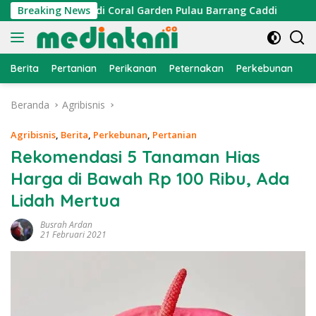
Langsung
ang di Coral Garden Pulau Barrang Caddi
Breaking News
PDKT Danau T
ke
konten
Berita
Pertanian
Perikanan
Peternakan
Perkebunan
L
Beranda
Agribisnis
Agribisnis
,
Berita
,
Perkebunan
,
Pertanian
Rekomendasi 5 Tanaman Hias
Harga di Bawah Rp 100 Ribu, Ada
Lidah Mertua
Busrah Ardan
21 Februari 2021