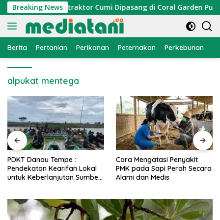
Langsung
omi Nelayan, Atraktor Cumi Dipasang di Coral Garden Pulau B
Breaking News
ke
konten
Berita
Pertanian
Perikanan
Peternakan
Perkebunan
L
alpukat mentega
PDKT Danau Tempe :
Cara Mengatasi Penyakit
Pendekatan Kearifan Lokal
PMK pada Sapi Perah Secara
untuk Keberlanjutan Sumber
Alami dan Medis
Daya Ikan