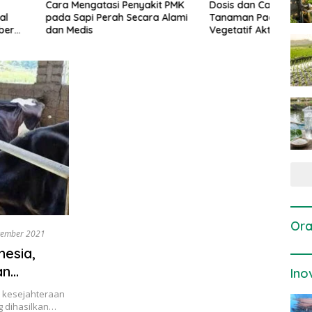
gatasi Penyakit PMK
Dosis dan Cara Pemupukan
Pene
i Perah Secara Alami
Tanaman Padi pada Fase
Perta
is
Vegetatif Aktif yang Tepat
Ora
tember 2021
nesia,
an
Ino
a kesejahteraan
g dihasilkan…