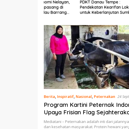
Ekonomi Nelayan,
PDKT Danau Tempe :
Cara Men
mi Dipasang di
Pendekatan Kearifan Lokal
pada Sap
n Pulau Barrang
untuk Keberlanjutan Sumber
dan Med
Daya Ikan
Berita
,
Inspiratif
,
Nasional
,
Peternakan
24 Sep
Program Kartini Peternak Indo
Upaya Frisian Flag Sejahterak
Peternak Perempuan
Mediatani – Peternakan adalah inti dari jalanny
dan kesehatan masyarakat. Protein hewani yan