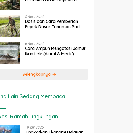
rapan IoT dalam
Ekonomi Sumber Daya Lahan:
P
Lahan Sempit
nian Modern di Indonesia
Cara Menghitung Valuasi
I
Ekologis Lahan Pertanian
a
8 April 2026
Dosis dan Cara Pemberian
Pupuk Dasar Tanaman Padi
yang Tepat
6 April 2026
Cara Ampuh Mengatasi Jamur
Ikan Lele (Alami & Medis)
Selengkapnya
ng Lain Sedang Membaca
vasi Ramah Lingkungan
10 Juli 2026
Tingkatkan Ekonomi Nelayan,