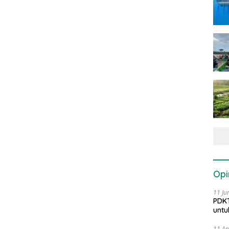
Opi
11 Ju
PDKT
untu
11 Ap