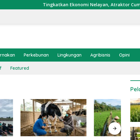
Tingkatkan Ekonomi Nelayan, Atraktor Cumi Dipa
ernakan
Perkebunan
Lingkungan
Agribisnis
Opini
f
Featured
Pel