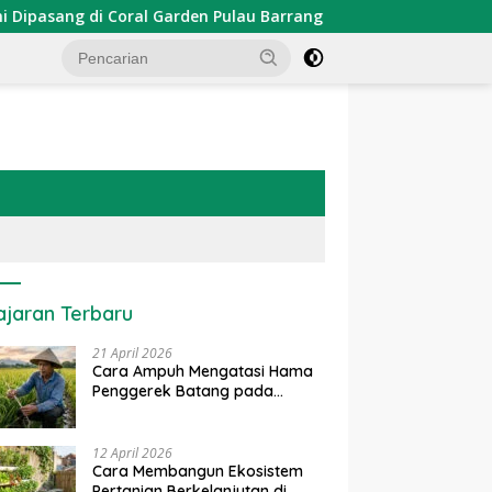
sang di Coral Garden Pulau Barrang Caddi
PDKT Danau 
ajaran Terbaru
21 April 2026
Cara Ampuh Mengatasi Hama
Penggerek Batang pada
Tanaman Padi Secara Alami
dan Kimia
12 April 2026
Cara Membangun Ekosistem
Pertanian Berkelanjutan di