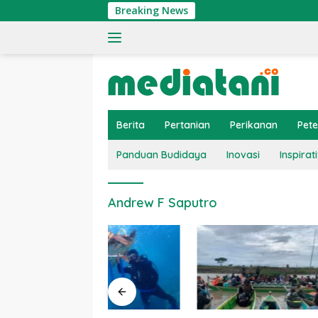
Langsung
Breaking News
ke
konten
Berita
Pertanian
Perikanan
Pet
Panduan Budidaya
Inovasi
Inspirati
Andrew F Saputro