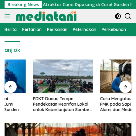
Langsung
onomi Nelayan, Atraktor Cumi Dipasang di Coral Garden Pulau
Breaking News
ke
konten
Berita
Pertanian
Perikanan
Peternakan
Perkebunan
L
anjlok
PDKT Danau Tempe :
Cara Mengatasi Penyakit
Pendekatan Kearifan Lokal
PMK pada Sapi Perah Secara
untuk Keberlanjutan Sumber
Alami dan Medis
Daya Ikan