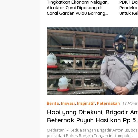
an Ekonomi Nelayan,
PDKT Danau Tempe :
Cara 
Cumi Dipasang di
Pendekatan Kearifan Lokal
pada 
den Pulau Barrang
untuk Keberlanjutan Sumber
dan M
Daya Ikan
Berita
,
Inovasi
,
Inspiratif
,
Peternakan
18 Maret
Hobi yang Ditekuni, Brigadir An
Beternak Puyuh Hasilkan Rp 5
Perbulan
Mediatani – Kedua tangan Brigadir Antonius, so
polisi dari Polres Bangka Tengah ini tampak…