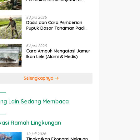
nerapan IoT dalam
Ekonomi Sumber Daya Lahan:
Lahan Sempit
rtanian Modern di Indonesia
Cara Menghitung Valuasi
Ekologis Lahan Pertanian
8 April 2026
Dosis dan Cara Pemberian
Pupuk Dasar Tanaman Padi
yang Tepat
6 April 2026
Cara Ampuh Mengatasi Jamur
Ikan Lele (Alami & Medis)
Selengkapnya
ng Lain Sedang Membaca
vasi Ramah Lingkungan
10 Juli 2026
Tingkatkan Ekonomi Nelayan,