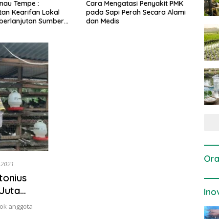
Mengatasi Penyakit PMK
Dosis dan Cara Pemupukan
Pe
Sapi Perah Secara Alami
Tanaman Padi pada Fase
Pe
edis
Vegetatif Aktif yang Tepat
Ora
 2021
tonius
 Juta
Ino
sok anggota