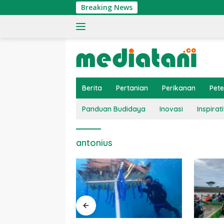
Langsung
Breaking News
ke
konten
Berita
Pertanian
Perikanan
Pet
Panduan Budidaya
Inovasi
Inspirati
antonius