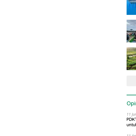
Opi
11 Ju
PDKT
untu
11 Ap