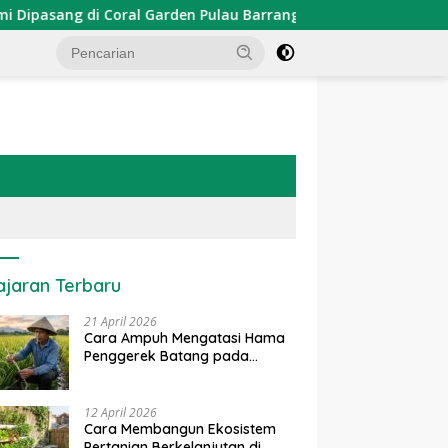
sang di Coral Garden Pulau Barrang Caddi
PDKT Danau
ajaran Terbaru
21 April 2026
Cara Ampuh Mengatasi Hama
Penggerek Batang pada
Tanaman Padi Secara Alami
dan Kimia
12 April 2026
Cara Membangun Ekosistem
Pertanian Berkelanjutan di