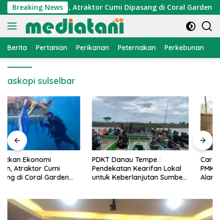
Langsung
konomi Nelayan, Atraktor Cumi Dipasang di Coral Garden Pula
Breaking News
ke
konten
Berita
Pertanian
Perikanan
Peternakan
Perkebunan
L
askopi sulselbar
PDKT Danau Tempe :
Cara Mengatasi Penyakit
Pendekatan Kearifan Lokal
PMK pada Sapi Perah Secara
untuk Keberlanjutan Sumber
Alami dan Medis
Daya Ikan