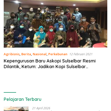
Agribisnis
,
Berita
,
Nasional
,
Perkebunan
12 Februari 2021
Kepengurusan Baru Askopi Sulselbar Resmi
Dilantik, Ketum: Jadikan Kopi Sulselbar
Mendunia!
Pelajaran Terbaru
21 April 2026