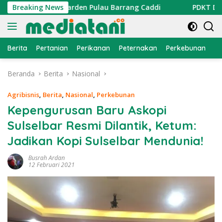
Langsung
di Coral Garden Pulau Barrang Caddi
Breaking News
PDKT Danau Tempe
ke
konten
Berita
Pertanian
Perikanan
Peternakan
Perkebunan
L
Beranda
Berita
Nasional
Agribisnis
,
Berita
,
Nasional
,
Perkebunan
Kepengurusan Baru Askopi
Sulselbar Resmi Dilantik, Ketum:
Jadikan Kopi Sulselbar Mendunia!
Busrah Ardan
12 Februari 2021