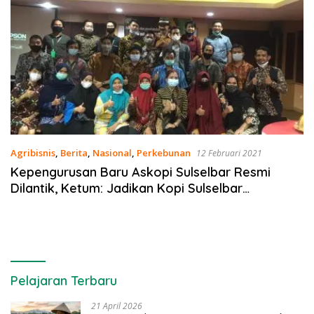
Agribisnis
,
Berita
,
Nasional
,
Perkebunan
12 Februari 2021
Kepengurusan Baru Askopi Sulselbar Resmi
Dilantik, Ketum: Jadikan Kopi Sulselbar
Mendunia!
Pelajaran Terbaru
21 April 2026