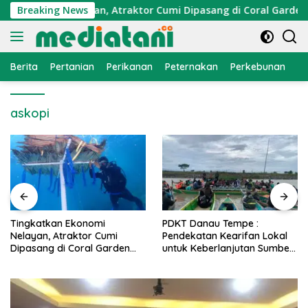
Langsung
 Ekonomi Nelayan, Atraktor Cumi Dipasang di Coral Garden Pul
Breaking News
ke
konten
Berita
Pertanian
Perikanan
Peternakan
Perkebunan
L
askopi
PDKT Danau Tempe :
Cara Mengatasi Penyakit
Pendekatan Kearifan Lokal
PMK pada Sapi Perah Secara
untuk Keberlanjutan Sumber
Alami dan Medis
Daya Ikan