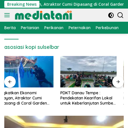
Langsung
Ekonomi Nelayan, Atraktor Cumi Dipasang di Coral Garden Pula
Breaking News
ke
konten
Berita
Pertanian
Perikanan
Peternakan
Perkebunan
L
asosiasi kopi sulselbar
PDKT Danau Tempe :
Cara Mengatasi Penyakit
Pendekatan Kearifan Lokal
PMK pada Sapi Perah Secara
untuk Keberlanjutan Sumber
Alami dan Medis
Daya Ikan