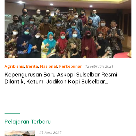
Agribisnis
,
Berita
,
Nasional
,
Perkebunan
12 Februari 2021
Kepengurusan Baru Askopi Sulselbar Resmi
Dilantik, Ketum: Jadikan Kopi Sulselbar
Mendunia!
Pelajaran Terbaru
21 April 2026