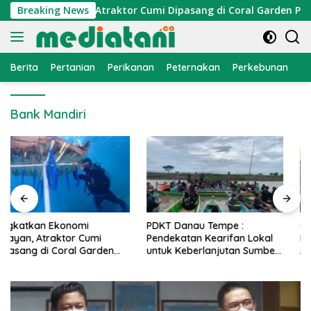
Langsung
onomi Nelayan, Atraktor Cumi Dipasang di Coral Garden Pulau
Breaking News
ke
konten
Berita
Pertanian
Perikanan
Peternakan
Perkebunan
L
Bank Mandiri
PDKT Danau Tempe :
Cara Mengatasi Penyakit
Pendekatan Kearifan Lokal
PMK pada Sapi Perah Secara
untuk Keberlanjutan Sumber
Alami dan Medis
Daya Ikan