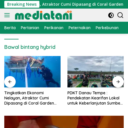
Langsung
Ekonomi Nelayan, Atraktor Cumi Dipasang di Coral Garden Pula
Breaking News
ke
konten
Berita
Pertanian
Perikanan
Peternakan
Perkebunan
L
Bawal bintang hybrid
PDKT Danau Tempe :
Cara Mengatasi Penyakit
Pendekatan Kearifan Lokal
PMK pada Sapi Perah Secara
untuk Keberlanjutan Sumber
Alami dan Medis
Daya Ikan