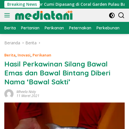
Langsung
n, Atraktor Cumi Dipasang di Coral Garden Pulau Barrang Cadd
Breaking News
ke
konten
Berita
Pertanian
Perikanan
Peternakan
Perkebunan
L
Beranda
Berita
Berita
,
Inovasi
,
Perikanan
Hasil Perkawinan Silang Bawal
Emas dan Bawal Bintang Diberi
Nama ‘Bawal Sakti’
Mheela Nisty
11 Maret 2021