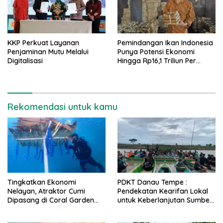
KKP Perkuat Layanan
Pemindangan Ikan Indonesia
Penjaminan Mutu Melalui
Punya Potensi Ekonomi
Digitalisasi
Hingga Rp16,1 Triliun Per
Tahun
Rekomendasi untuk kamu
Tingkatkan Ekonomi
PDKT Danau Tempe :
Nelayan, Atraktor Cumi
Pendekatan Kearifan Lokal
Dipasang di Coral Garden
untuk Keberlanjutan Sumber
Pulau Barrang Caddi
Daya Ikan