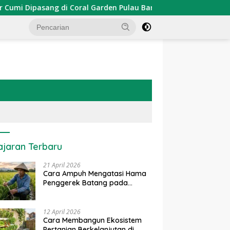
Dipasang di Coral Garden Pulau Barrang Caddi
PDKT Da
ajaran Terbaru
21 April 2026
Cara Ampuh Mengatasi Hama
Penggerek Batang pada
Tanaman Padi Secara Alami
dan Kimia
12 April 2026
Cara Membangun Ekosistem
Pertanian Berkelanjutan di