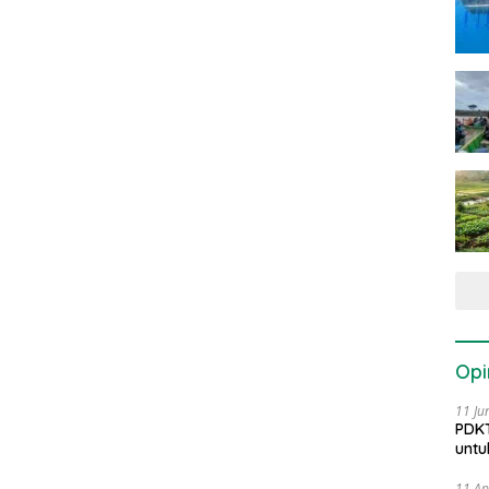
Opi
11 Ju
PDKT
untu
11 Ap