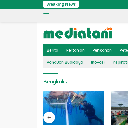
Langsung
Breaking News
ke
konten
Berita
Pertanian
Perikanan
Pet
Panduan Budidaya
Inovasi
Inspirati
Bengkalis