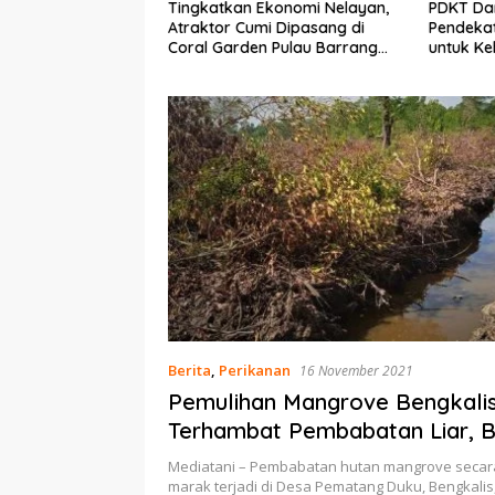
 Ekonomi Nelayan,
PDKT Danau Tempe :
Cara Me
mi Dipasang di
Pendekatan Kearifan Lokal
pada Sa
en Pulau Barrang
untuk Keberlanjutan Sumber
dan Med
Daya Ikan
Berita
,
Perikanan
16 November 2021
Pemulihan Mangrove Bengkali
Terhambat Pembabatan Liar, B
Langkah BRGM
Mediatani – Pembabatan hutan mangrove secara
marak terjadi di Desa Pematang Duku, Bengkali