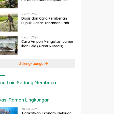
rapan IoT dalam
Ekonomi Sumber Daya Lahan:
P
Lahan Sempit
anian Modern di Indonesia
Cara Menghitung Valuasi
I
Ekologis Lahan Pertanian
a
8 April 2026
Dosis dan Cara Pemberian
Pupuk Dasar Tanaman Padi
yang Tepat
6 April 2026
Cara Ampuh Mengatasi Jamur
Ikan Lele (Alami & Medis)
Selengkapnya
ng Lain Sedang Membaca
vasi Ramah Lingkungan
10 Juli 2026
Tingkatkan Ekonomi Nelayan,