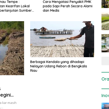
ngatasi Penyakit PMK
Dosis dan Cara Pemupukan
Pene
pi Perah Secara Alami
Tanaman Padi pada Fase
Pert
is
Vegetatif Aktif yang Tepat
Berbagai Kendala yang dihadapi
Nelayan Udang Rebon di Bengkalis
Riau
Ora
s
egini
Ino
 liar masih
s,…