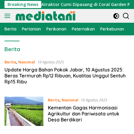
Langsung
onomi Nelayan, Atraktor Cumi Dipasang di Coral Garden Pulau 
Breaking News
ke
konten
Berita
Pertanian
Perikanan
Peternakan
Perkebunan
L
Berita
Berita
,
Nasional
10 Agustus 2025
Update Harga Bahan Pokok Jabar, 10 Agustus 2025:
Beras Termurah Rp12 Ribuan, Kualitas Unggul Sentuh
Rp15 Ribu
Berita
,
Nasional
10 Agustus 2025
Kementan Gagas Harmonisasi
Agrikultur dan Pariwisata untuk
Desa Berdikari