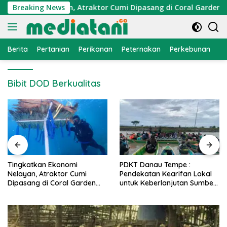
Langsung
konomi Nelayan, Atraktor Cumi Dipasang di Coral Garden Pula
Breaking News
ke
konten
Berita
Pertanian
Perikanan
Peternakan
Perkebunan
L
Bibit DOD Berkualitas
PDKT Danau Tempe :
Cara Mengatasi Penyakit
Pendekatan Kearifan Lokal
PMK pada Sapi Perah Secara
untuk Keberlanjutan Sumber
Alami dan Medis
Daya Ikan