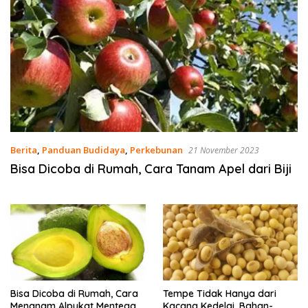
Berita
,
Panduan Budidaya
,
Perkebunan
21 November 2023
Bisa Dicoba di Rumah, Cara Tanam Apel dari Biji
Bisa Dicoba di Rumah, Cara
Tempe Tidak Hanya dari
Menanam Alpukat Mentega
Kacang Kedelai, Bahan-