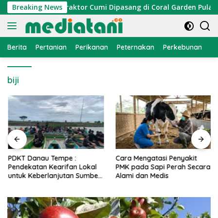
Langsung
mi Nelayan, Atraktor Cumi Dipasang di Coral Garden Pulau Ba
Breaking News
ke
konten
Berita
Pertanian
Perikanan
Peternakan
Perkebunan
L
biji
PDKT Danau Tempe :
Cara Mengatasi Penyakit
Pendekatan Kearifan Lokal
PMK pada Sapi Perah Secara
untuk Keberlanjutan Sumber
Alami dan Medis
Daya Ikan