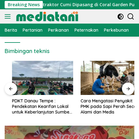
Langsung
nomi Nelayan, Atraktor Cumi Dipasang di Coral Garden Pulau B
Breaking News
ke
konten
Berita
Pertanian
Perikanan
Peternakan
Perkebunan
L
Bimbingan teknis
PDKT Danau Tempe :
Cara Mengatasi Penyakit
Pendekatan Kearifan Lokal
PMK pada Sapi Perah Secara
untuk Keberlanjutan Sumber
Alami dan Medis
Daya Ikan