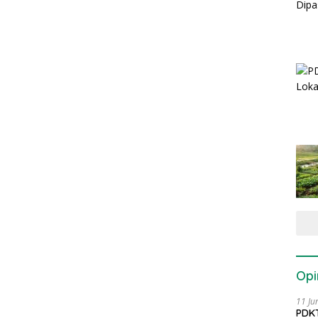
Opi
11 Ju
PDKT