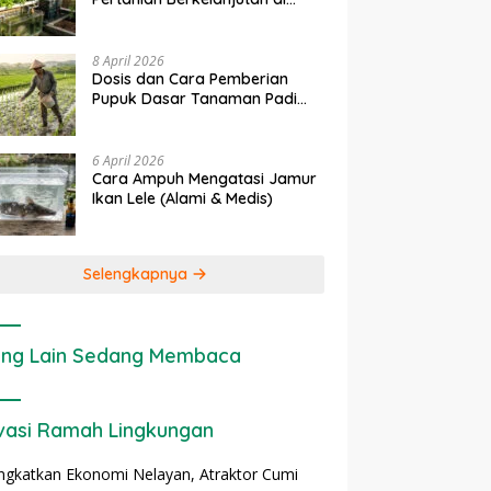
rapan IoT dalam
Ekonomi Sumber Daya Lahan:
P
Lahan Sempit
nian Modern di Indonesia
Cara Menghitung Valuasi
I
Ekologis Lahan Pertanian
a
8 April 2026
Dosis dan Cara Pemberian
Pupuk Dasar Tanaman Padi
yang Tepat
6 April 2026
Cara Ampuh Mengatasi Jamur
Ikan Lele (Alami & Medis)
Selengkapnya
ng Lain Sedang Membaca
vasi Ramah Lingkungan