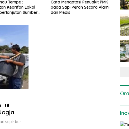
ngatasi Penyakit PMK
Dosis dan Cara Pemupukan
Pene
i Perah Secara Alami
Tanaman Padi pada Fase
Perta
is
Vegetatif Aktif yang Tepat
Ora
 Ini
Jogja
Ino
ari sopir bus