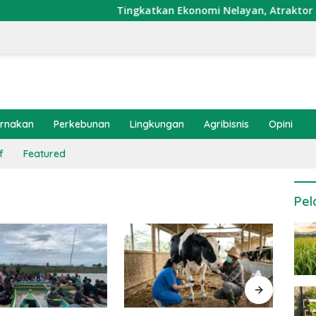
Tingkatkan Ekonomi Nelayan, Atraktor Cumi D
ernakan
Perkebunan
Lingkungan
Agribisnis
Opini
f
Featured
Pel