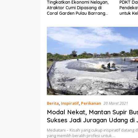
Ekonomi Nelayan,
PDKT Danau Tempe :
Cara Me
mi Dipasang di
Pendekatan Kearifan Lokal
pada Sap
n Pulau Barrang
untuk Keberlanjutan Sumber
dan Med
Daya Ikan
Berita
,
Inspiratif
,
Perikanan
20 Maret 2021
Modal Nekat, Mantan Supir Bus
Sukses Jadi Juragan Udang di 
Mediatani – Kisah yang cukup inspiratif datang d
yang memilih beralih profesi untuk…