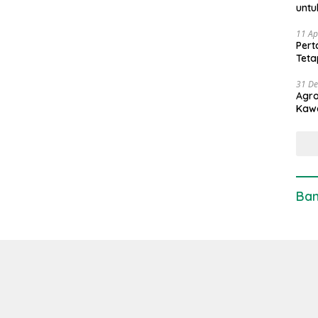
untu
11 Ap
Pert
Teta
31 D
Agro
Kaw
Ban