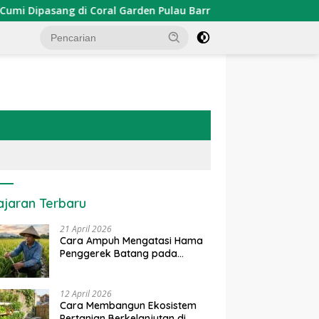
ipasang di Coral Garden Pulau Barrang Caddi
PDKT Dan
ajaran Terbaru
21 April 2026
Cara Ampuh Mengatasi Hama
Penggerek Batang pada
Tanaman Padi Secara Alami
dan Kimia
12 April 2026
Cara Membangun Ekosistem
Pertanian Berkelanjutan di