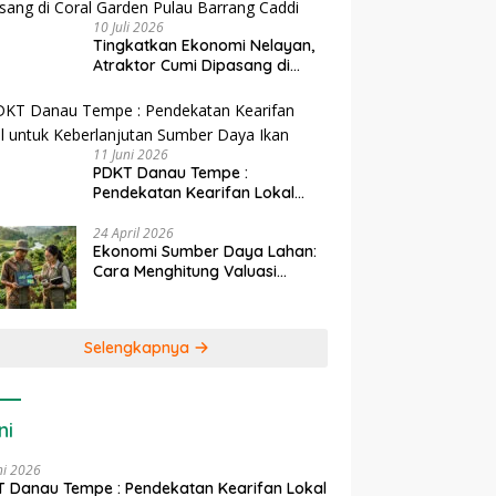
10 Juli 2026
Tingkatkan Ekonomi Nelayan,
Atraktor Cumi Dipasang di
Coral Garden Pulau Barrang
Caddi
11 Juni 2026
PDKT Danau Tempe :
Pendekatan Kearifan Lokal
untuk Keberlanjutan Sumber
Daya Ikan
24 April 2026
Ekonomi Sumber Daya Lahan:
Cara Menghitung Valuasi
Ekologis Lahan Pertanian
Selengkapnya
ni
ni 2026
 Danau Tempe : Pendekatan Kearifan Lokal