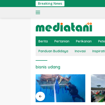
Langsung
Breaking News
ke
konten
Berita
Pertanian
Perikanan
Pet
Panduan Budidaya
Inovasi
Inspirati
bisnis udang