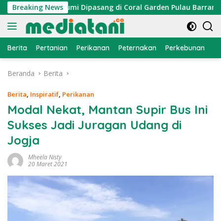
Langsung
Atraktor Cumi Dipasang di Coral Garden Pulau Barrang Caddi
Breaking News
ke
konten
Berita
Pertanian
Perikanan
Peternakan
Perkebunan
L
Beranda
Berita
Berita
,
Inspiratif
,
Perikanan
Modal Nekat, Mantan Supir Bus Ini
Sukses Jadi Juragan Udang di
Jogja
Mheela Nisty
20 Maret 2021