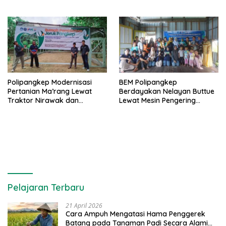
Berbasis Pertanian Organik
Polipangkep Modernisasi
BEM Polipangkep
Pertanian Ma’rang Lewat
Berdayakan Nelayan Buttue
Traktor Nirawak dan
Lewat Mesin Pengering
Pelestarian Jeruk Pangkep
Rumput Laut dan Pelatihan
Diversifikasi Produk
Pelajaran Terbaru
21 April 2026
Cara Ampuh Mengatasi Hama Penggerek
Batang pada Tanaman Padi Secara Alami