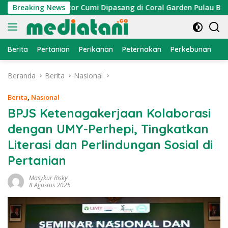
Langsung
an, Atraktor Cumi Dipasang di Coral Garden Pulau Barrang Ca
Breaking News
ke
konten
Berita
Pertanian
Perikanan
Peternakan
Perkebunan
L
Beranda
Berita
Nasional
Berita
,
Nasional
BPJS Ketenagakerjaan Kolaborasi
dengan UMY-Perhepi, Tingkatkan
Literasi dan Perlindungan Sosial di
Pertanian
Masykur Risky
8 Agustus 2025