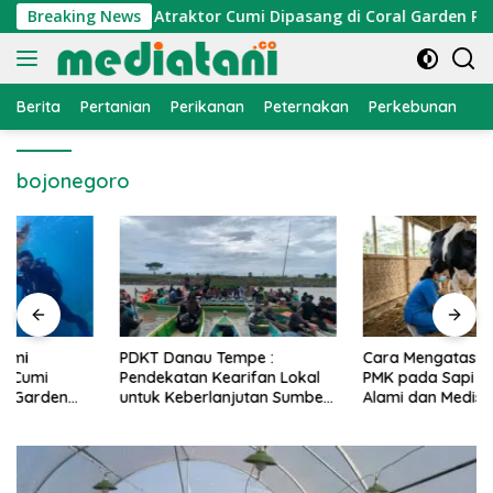
Langsung
konomi Nelayan, Atraktor Cumi Dipasang di Coral Garden Pulau
Breaking News
ke
konten
Berita
Pertanian
Perikanan
Peternakan
Perkebunan
L
bojonegoro
PDKT Danau Tempe :
Cara Mengatasi Penyakit
Pendekatan Kearifan Lokal
PMK pada Sapi Perah Secara
untuk Keberlanjutan Sumber
Alami dan Medis
Daya Ikan