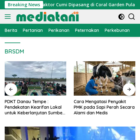
Langsung
 Nelayan, Atraktor Cumi Dipasang di Coral Garden Pulau Barra
Breaking News
ke
konten
Berita
Pertanian
Perikanan
Peternakan
Perkebunan
L
BRSDM
PDKT Danau Tempe :
Cara Mengatasi Penyakit
Pendekatan Kearifan Lokal
PMK pada Sapi Perah Secara
untuk Keberlanjutan Sumber
Alami dan Medis
Daya Ikan