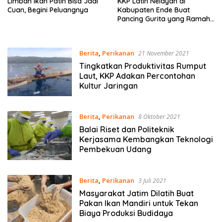
Limbah Ikan Patin Bisa Jadi
KKP Latih Nelayan di
Cuan, Begini Peluangnya
Kabupaten Ende Buat
Pancing Gurita yang Ramah
Lingkungan
Berita
,
Perikanan
21 November 2021
Tingkatkan Produktivitas Rumput
Laut, KKP Adakan Percontohan
Kultur Jaringan
Berita
,
Perikanan
8 Oktober 2021
Balai Riset dan Politeknik
Kerjasama Kembangkan Teknologi
Pembekuan Udang
Berita
,
Perikanan
3 Juli 2021
Masyarakat Jatim Dilatih Buat
Pakan Ikan Mandiri untuk Tekan
Biaya Produksi Budidaya