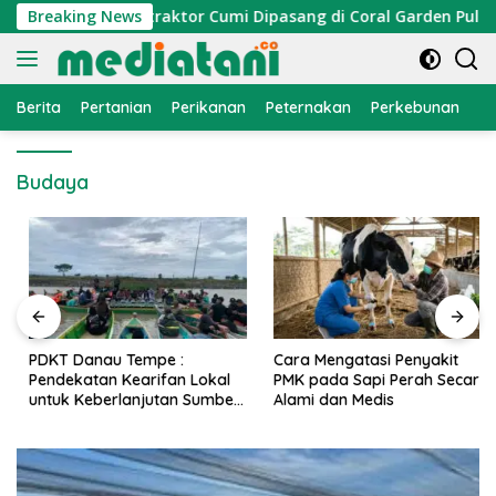
Langsung
mi Nelayan, Atraktor Cumi Dipasang di Coral Garden Pulau Bar
Breaking News
ke
konten
Berita
Pertanian
Perikanan
Peternakan
Perkebunan
L
Budaya
PDKT Danau Tempe :
Cara Mengatasi Penyakit
Pendekatan Kearifan Lokal
PMK pada Sapi Perah Secara
untuk Keberlanjutan Sumber
Alami dan Medis
Daya Ikan