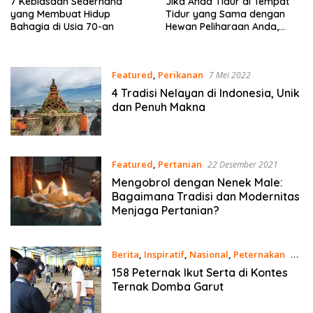
7 Kebiasaan Sederhana
Jika Anda Tidur di Tempat
yang Membuat Hidup
Tidur yang Sama dengan
Bahagia di Usia 70-an
Hewan Peliharaan Anda,
Psikologi Mengatakan Anda
Mungkin Memiliki 7 Sifat Unik
Ini
Featured
,
Perikanan
7 Mei 2022
4 Tradisi Nelayan di Indonesia, Unik
dan Penuh Makna
Featured
,
Pertanian
22 Desember 2021
Mengobrol dengan Nenek Male:
Bagaimana Tradisi dan Modernitas
Menjaga Pertanian?
Berita
,
Inspiratif
,
Nasional
,
Peternakan
19
Oktober 2021
158 Peternak Ikut Serta di Kontes
Ternak Domba Garut