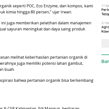
rganik seperti POC, Eco Enzyme, dan kompos, kami
11 Ap
Pert
 kimia hingga 80 persen,” ujar Irwan.
Teta
m ini juga memberikan pelatihan dalam manajemen
31 D
Agro
 jual sayuran meningkat dan daya saing produk
Kaw
san melihat keberhasilan pertanian organik di
Ban
erahnya juga memiliki potensi lahan gambut,
an buah.
nspirasi bahwa pertanian organik bisa berkembang
s & CSR Kalimantan, Edi Mangun, berharap