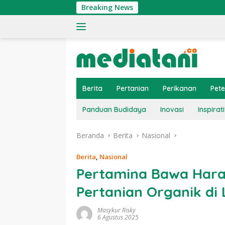
Langsung
Breaking News
Tin
ke
konten
Berita
Pertanian
Perikanan
Pet
Panduan Budidaya
Inovasi
Inspirati
Beranda
Berita
Nasional
Berita
,
Nasional
Pertamina Bawa Hara
Pertanian Organik di
Masykur Risky
6 Agustus 2025