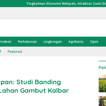
gkatkan Ekonomi Nelayan, Atraktor Cumi Dipasang di Coral Ga
ernakan
Perkebunan
Lingkungan
Agribisnis
Opini
f
Featured
Pel
pan: Studi Banding
 Lahan Gambut Kalbar