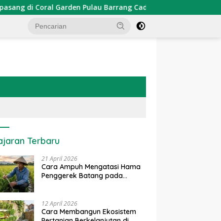
rden Pulau Barrang Caddi
PDKT Danau Tempe : Pendekat
ajaran Terbaru
21 April 2026
Cara Ampuh Mengatasi Hama
Penggerek Batang pada
Tanaman Padi Secara Alami
dan Kimia
12 April 2026
Cara Membangun Ekosistem
Pertanian Berkelanjutan di